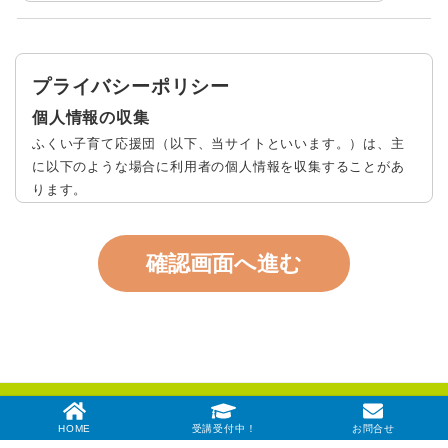
プライバシーポリシー
個人情報の収集
ふくい子育て応援団（以下、当サイトといいます。）は、主
に以下のような場合に利用者の個人情報を収集することがあ
ります。
当サイトが取り扱う情報への質問・回答
その他
個人情報の利用
当サイトにご提供いただいた個人情報は、以下のような目的
で利用します。
お問い合わせに対する回答
掲載に関する回答
当サイトのサービスやコンテンツを改善、開発するため
収集した個人情報を集計し、統計情報を作成するため
© ふくい子育て応援団
個人情報の保守管理について
HOME
受講受付中！
お問合せ